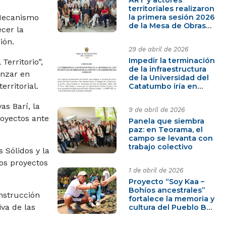
territoriales realizaron
la primera sesión 2026
 Mecanismo
de la Mesa de Obras
ecer la
por Impuestos en
gión.
Norte de Santander
29 de abril de 2026
Impedir la terminación
erritorio”,
de la infraestructura
anzar en
de la Universidad del
erritorial.
Catatumbo iría en
contra de los
derechos de la
as Barí, la
9 de abril de 2026
juventud y las
royectos ante
comunidades de esta
Panela que siembra
subregión
paz: en Teorama, el
campo se levanta con
trabajo colectivo
 Sólidos y la
vos proyectos
1 de abril de 2026
Proyecto “Soy Kaa –
Bohíos ancestrales”
onstrucción
fortalece la memoria y
iva de las
cultura del Pueblo Barí
en el Catatumbo