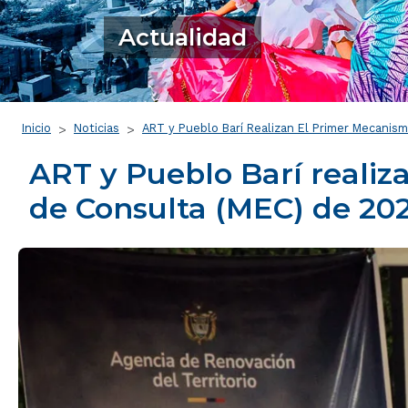
Actualidad
Ruta de navegación
Inicio
Noticias
ART y Pueblo Barí Realizan El Primer Mecani
ART y Pueblo Barí realiz
de Consulta (MEC) de 20