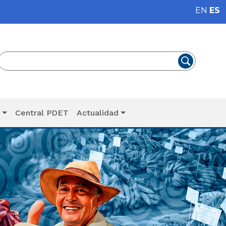
EN
ES
T
Central PDET
Actualidad