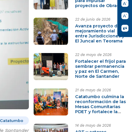
para impulsar
proyectos de Obras
por Impuestos
22 de junio de 2026
Avanza proyecto de
mejoramiento vial
entre Jurisdicciones y
El Juncal en Teorama
22 de mayo de 2026
Fortalecer el frijol para
sembrar permanencia
y paz en El Carmen,
Norte de Santander
21 de mayo de 2026
Catatumbo culmina la
reconformación de las
Mesas Comunitarias
PDET y fortalece la
participación para la
Catatumbo
paz
14 de mayo de 2026
de Santander
ART y actores