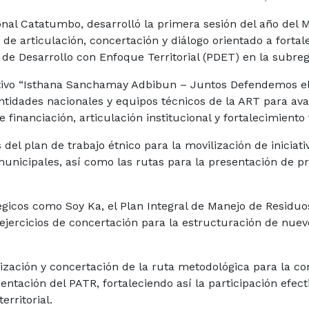
ional Catatumbo, desarrolló la primera sesión del año del
de articulación, concertación y diálogo orientado a fortal
 de Desarrollo con Enfoque Territorial (PDET) en la subre
ativo “Isthana Sanchamay Adbibun – Juntos Defendemos el T
ntidades nacionales y equipos técnicos de la ART para av
financiación, articulación institucional y fortalecimiento t
del plan de trabajo étnico para la movilización de iniciativ
nicipales, así como las rutas para la presentación de p
icos como Soy Ka, el Plan Integral de Manejo de Residuos
e ejercicios de concertación para la estructuración de nue
ización y concertación de la ruta metodológica para la c
entación del PATR, fortaleciendo así la participación efect
erritorial.