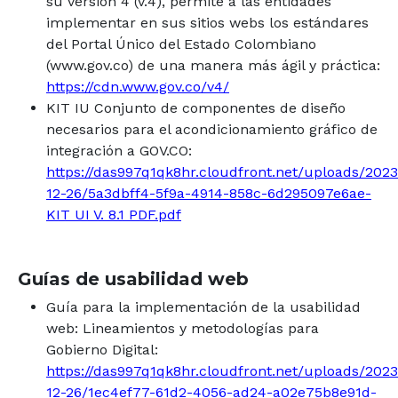
su versión 4 (v.4), permite a las entidades
implementar en sus sitios webs los estándares
del Portal Único del Estado Colombiano
(www.gov.co) de una manera más ágil y práctica:
https://cdn.www.gov.co/v4/
KIT IU Conjunto de componentes de diseño
necesarios para el acondicionamiento gráfico de
integración a GOV.CO:
https://das997q1qk8hr.cloudfront.net/uploads/2023
12-26/5a3dbff4-5f9a-4914-858c-6d295097e6ae-
KIT UI V. 8.1 PDF.pdf
Guías de usabilidad web
Guía para la implementación de la usabilidad
web: Lineamientos y metodologías para
Gobierno Digital:
https://das997q1qk8hr.cloudfront.net/uploads/2023
12-26/1ec4ef77-61d2-4056-ad24-a02e75b8e91d-