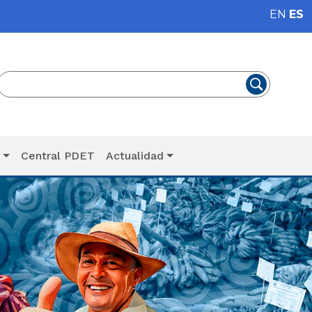
EN
ES
T
Central PDET
Actualidad