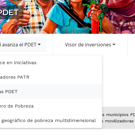
 PDET
í avanza el PDET
Visor de inversiones
ce en iniciativas
PATR
cadores PATR
Fichas PDET
as PDET
ero de Pobreza
os y las gestiones realizadas por la ART en los municipios PD
r geográfico de pobreza multidimensional
va, la inversión aprobada a través de las fuentes movilizadoras