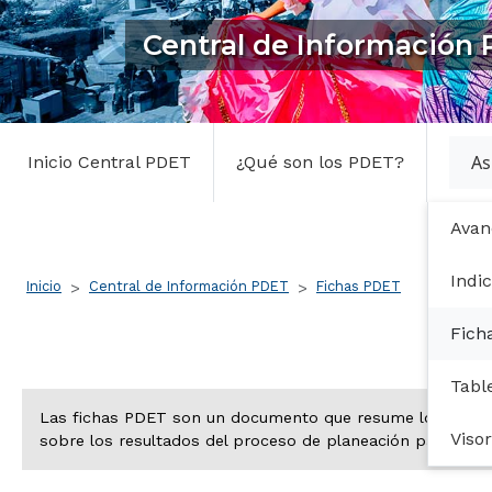
Central de Información
Central PDET
As
Inicio Central PDET
¿Qué son los PDET?
Avan
Ruta de navegación
Indi
Inicio
Central de Información PDET
Fichas PDET
Fich
Tabl
Las fichas PDET son un documento que resume los resultad
Viso
sobre los resultados del proceso de planeación participati