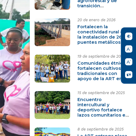
agroforestal y de
transición
agroecológica que
beneficia a 340
20 de enero de 2026
familias en el Sur de
Bolívar
Fortalecen la
conectividad rural con
la instalación de 26
puentes metálicos en
Montes de María y Sur
de Bolívar
19 de septiembre de 2025
Comunidades étnicas
fortalecen cultivos
tradicionales con
apoyo de la ART en
Berruguita, El Carmen
de Bolívar
15 de septiembre de 2025
Encuentro
intercultural y
deportivo fortalece
lazos comunitarios en
la Vereda Berruguita,
Carmen de Bolívar
8 de septiembre de 2025
La ART entrega placa