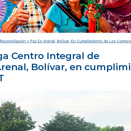
 Reconciliación y Paz En Arenal, Bolívar, En Cumplimiento de Los Comp
a Centro Integral de
Arenal, Bolívar, en cumplim
T