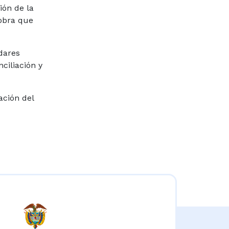
ión de la
 obra que
dares
ciliación y
ación del