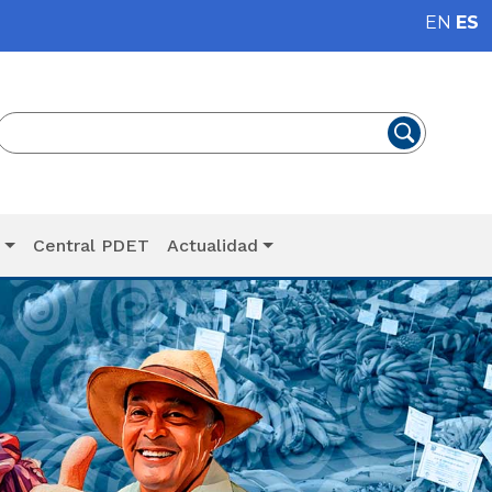
EN
ES
T
Central PDET
Actualidad