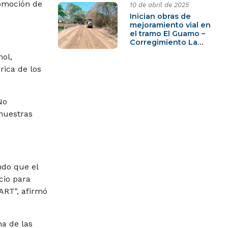
romoción de
10 de abril de 2025
Inician obras de
mejoramiento vial en
el tramo El Guamo –
Corregimiento La
Enea, en Montes de
mol,
María
rica de los
No
nuestras
ndo que el
cio para
ART", afirmó
na de las