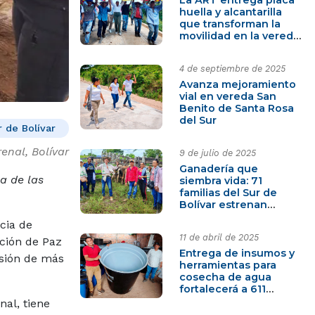
huella y alcantarilla
que transforman la
movilidad en la vereda
El Callao
4 de septiembre de 2025
Avanza mejoramiento
vial en vereda San
Benito de Santa Rosa
del Sur
r de Bolívar
renal, Bolívar
9 de julio de 2025
Ganadería que
na de las
siembra vida: 71
familias del Sur de
Bolívar estrenan
futuro sostenible
ncia de
11 de abril de 2025
cción de Paz
Entrega de insumos y
rsión de más
herramientas para
cosecha de agua
fortalecerá a 611
familias campesinas
nal, tiene
en San Pablo