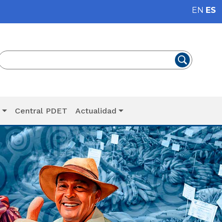
EN
ES
T
Central PDET
Actualidad