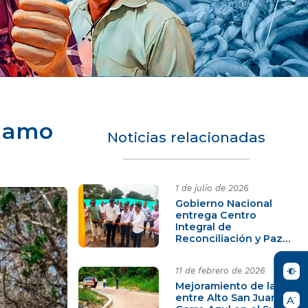
Guamo
Noticias relacionadas
1 de julio de 2026
Gobierno Nacional
entrega Centro
Integral de
Reconciliación y Paz
en Arenal, Bolívar, en
cumplimiento de los
11 de febrero de 2026
compromisos PDET
Mejoramiento de la Vía
entre Alto San Juan y