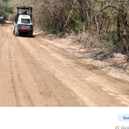
Su
El Gu