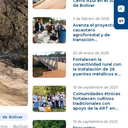
Cerro Azul en el Sur
de Bolívar
5 de febrero de 2026
Avanza el proyecto
cacaotero
agroforestal y de
transición
agroecológica que
beneficia a 340
20 de enero de 2026
familias en el Sur de
Bolívar
Fortalecen la
conectividad rural con
la instalación de 26
puentes metálicos en
Montes de María y Sur
de Bolívar
19 de septiembre de 2025
Comunidades étnicas
fortalecen cultivos
tradicionales con
apoyo de la ART en
Berruguita, El Carmen
r de Bolívar
de Bolívar
15 de septiembre de 2025
amo - Bolívar
Encuentro