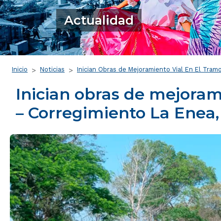
Actualidad
Ruta de navegación
Inicio
Noticias
Inician Obras de Mejoramiento Vial En El Tra
Inician obras de mejoram
– Corregimiento La Enea