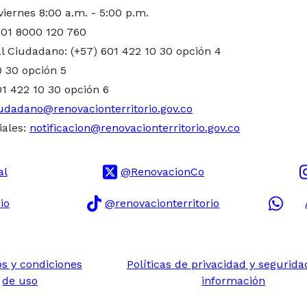
viernes 8:00 a.m. - 5:00 p.m.
 01 8000 120 760
l Ciudadano: (+57) 601 422 10 30 opción 4
0 30 opción 5
01 422 10 30 opción 6
udadano@renovacionterritorio.gov.co
iales:
notificacion@renovacionterritorio.gov.co
al
@RenovacionCo
io
@renovacionterritorio
s y condiciones
Políticas de privacidad y segurida
de uso
información