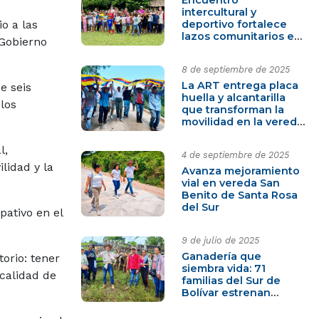
intercultural y
deportivo fortalece
o a las
lazos comunitarios en
 Gobierno
la Vereda Berruguita,
Carmen de Bolívar
8 de septiembre de 2025
La ART entrega placa
e seis
huella y alcantarilla
los
que transforman la
movilidad en la vereda
El Callao
l,
4 de septiembre de 2025
lidad y la
Avanza mejoramiento
vial en vereda San
Benito de Santa Rosa
del Sur
pativo en el
9 de julio de 2025
Ganadería que
orio: tener
siembra vida: 71
 calidad de
familias del Sur de
Bolívar estrenan
futuro sostenible